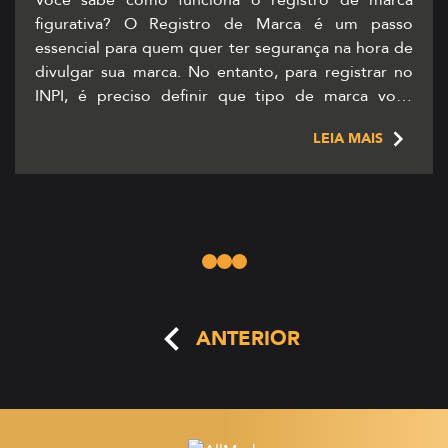
figurativa? O Registro de Marca é um passo
essencial para quem quer ter segurança na hora de
divulgar sua marca. No entanto, para registrar no
INPI, é preciso definir que tipo de marca você
deseja: Mista; Nominativa; Figurativa;
LEIA MAIS
Tridimensional. Neste artigo, você saberá o que é
marca […]
ANTERIOR