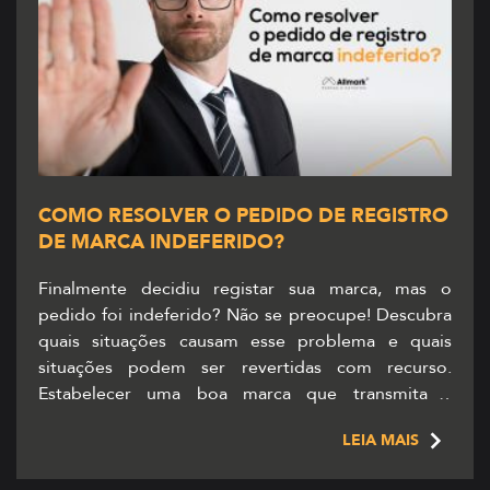
COMO RESOLVER O PEDIDO DE REGISTRO
DE MARCA INDEFERIDO?
Finalmente decidiu registar sua marca, mas o
pedido foi indeferido? Não se preocupe! Descubra
quais situações causam esse problema e quais
situações podem ser revertidas com recurso.
Estabelecer uma boa marca que transmita a
mensagem e a alma de uma empresa é muito
LEIA MAIS
importante para assegurar seu destaque no
mercado e captar o público-alvo. Porém, […]