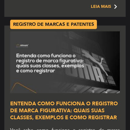
conhecido, vem o de ser reconhecido. Em meio a
LEIA MAIS
tantas inovações, mudanças e competitividade, não
basta para […]
REGISTRO DE MARCAS E PATENTES
ENTENDA COMO FUNCIONA O REGISTRO
DE MARCA FIGURATIVA: QUAIS SUAS
CLASSES, EXEMPLOS E COMO REGISTRAR
Você sabe como funciona o registro de marca