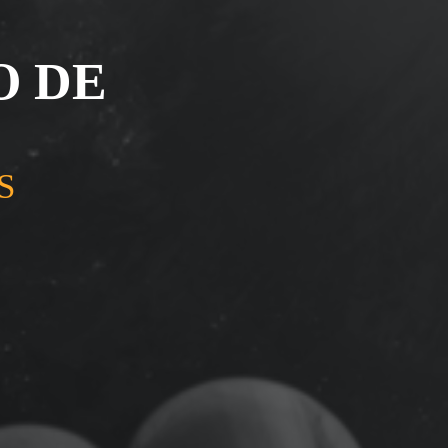
O DE
S