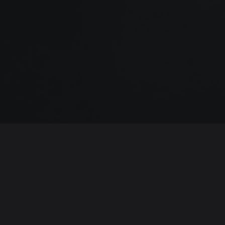
SOMOS MAIS DO QUE UMA EMPRESA
somos uma ATITUDE no mundo dos negócios. A
atitude de ter um propósito, mover-se em funço
dele e inspirar outras empresas a posicionarem-se