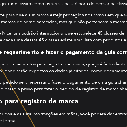
gistrado, assim como os seus sinais, é hora de
pensar na class
te para que a sua marca esteja protegida nos ramos em que vo
 marcas de nome parecidos, mas que não pertençam à mesma 
 de Nice, um padrão internacional que estabelece 45 classes d
cada uma dessas 45 classes existe uma lista com produtos e s
de requerimento e fazer o pagamento da guia co
dos requisitos para registro de marca, que já é feito dentro
, onde serão expostos os dados já citados, como documentos
r o pedido será necessário fazer o pagamento de uma guia ch
o passo a passo para fazer o pedido de registro de marca aba
 para registro de marca
ridos e as suas informações em mãos, você poderá dar entra
e forma: