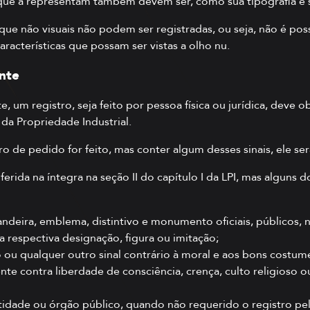
s que a representam também devem ser, como sua tipografia e
ue não visuais não podem ser registradas, ou seja, não é pos
racterísticas que possam ser vistas a olho nu.
nte
 um registro, seja feito por pessoa física ou jurídica, deve ob
 da Propriedade Industrial.
o de pedido for feito, mas conter algum desses sinais, ele ser
ferida na íntegra na seção II do capítulo I da LPI, mas alguns 
ndeira, emblema, distintivo e monumento oficiais, públicos, n
 respectiva designação, figura ou imitação;
o ou qualquer outro sinal contrário à moral e aos bons costu
e contra liberdade de consciência, crença, culto religioso o
tidade ou órgão público, quando não requerido o registro pe