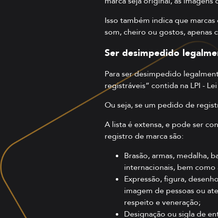
marca seja original, as imagen
Isso também indica que marcas q
som, cheiro ou gostos, apenas ca
Ser desimpedido legalme
Para ser desimpedido legalmente,
registráveis”
contida na LPI
- Lei
Ou seja, se um pedido de registr
A lista é extensa, e pode ser con
registro de marca são:
Brasão, armas, medalha, ba
internacionais, bem como a
Expressão, figura, desenh
imagem de pessoas ou atent
respeito e veneração;
Designação ou sigla de en