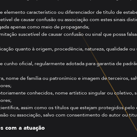
 elemento característico ou diferenciador de título de est
etível de causar confusão ou associação com estes sinais disti
egada apenas como meio de propaganda;
imitação suscetível de causar confusão ou sinal que possa fals
ndicação quanto à origem, procedência, natureza, qualidade ou
 cunho oficial, regularmente adotada para garantia de padr
ura, nome de família ou patronímico e imagem de terceiros, 
sores;
oriamente conhecidos, nome artístico singular ou coletivo,
sores;
u científica, assim como os títulos que estejam protegidos pelo 
usão ou associação, salvo com consentimento do autor ou titul
es com a atuação