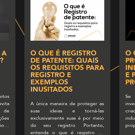
 A
O QUE É REGISTRO
O 
?
DE PATENTE: QUAIS
PR
OS REQUISITOS PARA
IN
REGISTRO E
E 
EXEMPLOS
PR
INUSITADOS
itos
Se
vita
A única maneira de proteger as
inv
s de
suas ideias e torná-las
cri
ções
exclusivamente suas é por meio
indu
iona
do seu registro. Portanto,
prop
 que
entenda o que é registro de
imp