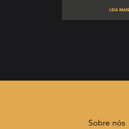
investir no registro a
LEIA MAI
mesmo! Você já ouviu fala
copyright? O term
extremamente relevante, 
garante a proteção do autor 
sua […]
Sobre nós