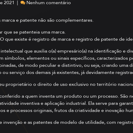
de 2021 |
Nenhum comentário
s marca e patente não são complementares.
 que se patenteia uma marca.
O que existe é registro de marca e registro de patente de ide
intelectual que auxilia o(a) empresário(a) na identificação e 
om símbolos, elementos ou sinais específicos, caracterizados
nadas, de modo peculiar e distintivo, ou seja, criando uma d
o ou serviço dos demais já existentes, já devidamente registra
u proprietário o direito de uso exclusivo no território naciona
lo conferido a quem inventa um produto ou um processo. São nec
ividade inventiva e aplicação industrial. Ela serve para garant
s e processos originais, frutos da criatividade e inovação h
e invenção e as patentes de modelo de utilidade, com registro