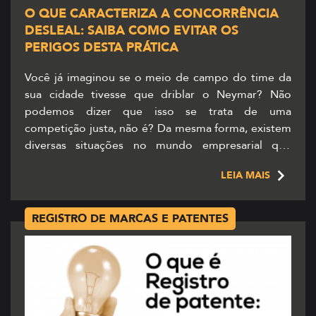
O QUE CARACTERIZA A CONCORRÊNCIA
DESLEAL: SAIBA COMO EVITAR OS
PERIGOS DESTA PRÁTICA
Você já imaginou se o meio de campo do time da
sua cidade tivesse que driblar o Neymar? Não
podemos dizer que isso se trata de uma
competição justa, não é? Da mesma forma, existem
diversas situações no mundo empresarial que
caracterizam a concorrência desleal. Neste cenário,
LEIA MAIS
existem órgãos responsáveis pelas leis que
combatem essas […]
REGISTRO DE MARCAS E PATENTES