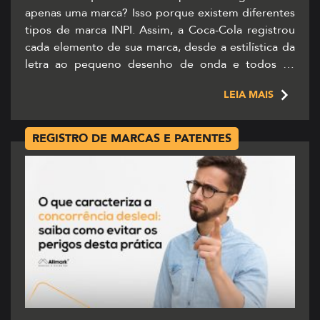
apenas uma marca? Isso porque existem diferentes
tipos de marca INPI. Assim, a Coca-Cola registrou
cada elemento de sua marca, desde a estilística da
letra ao pequeno desenho de onda e todos os
detalhes. Isso acontece porque existem diferentes
LEIA MAIS
tipos de marcas que precisam ser identificadas […]
REGISTRO DE MARCAS E PATENTES