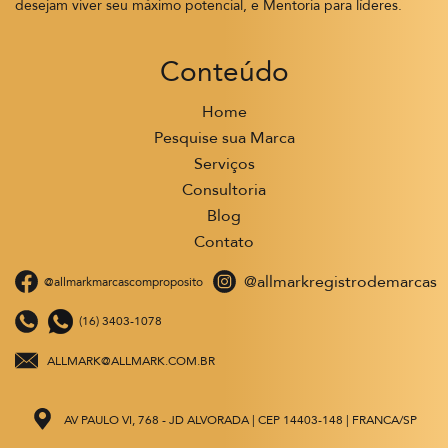
desejam viver seu máximo potencial, e Mentoria para líderes.
Conteúdo
Home
Pesquise sua Marca
Serviços
Consultoria
Blog
Contato
@allmarkregistrodemarcas
@allmarkmarcascomproposito
(16) 3403-1078
ALLMARK@ALLMARK.COM.BR
AV PAULO VI, 768 - JD ALVORADA | CEP 14403-148 | FRANCA/SP