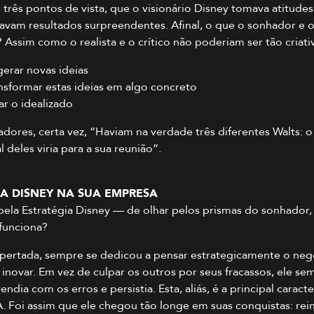
 três pontos de vista, que o visionário Disney tomava atitudes
am resultados surpreendentes. Afinal, o que o sonhador e o 
? Assim como o realista e o crítico não poderiam ser tão criat
gerar novas ideias
ansformar estas ideias em algo concreto
ar o idealizado
ores, certa vez, “Haviam na verdade três diferentes Walts: 
 deles viria para a sua reunião”.
IA DISNEY NA SUA EMPRESA
pela Estratégia Disney — de olhar pelos prismas do sonhador, d
 funciona?
apertada, sempre se dedicou a pensar estrategicamente o negó
 inovar. Em vez de culpar os outros por seus fracassos, ele s
ndia com os erros e persistia. Esta, aliás, é a principal carac
Foi assim que ele chegou tão longe em suas conquistas: rein