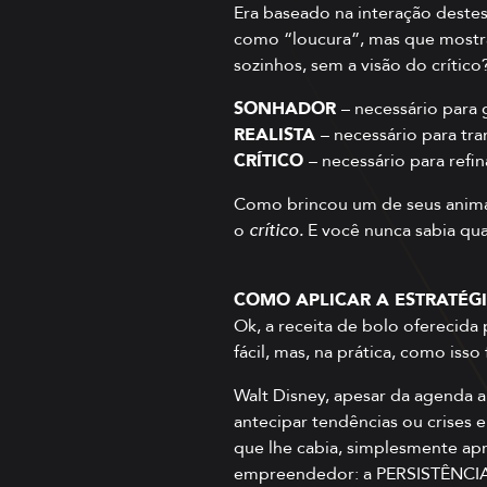
Era baseado na interação destes
como “loucura”, mas que mostrav
sozinhos, sem a visão do crítico
SONHADOR
– necessário para 
REALISTA
– necessário para tr
CRÍTICO
– necessário para refin
Como brincou um de seus animad
o
crítico.
E você nunca sabia qual
COMO APLICAR A ESTRATÉG
Ok, a receita de bolo oferecida 
fácil, mas, na prática, como isso
Walt Disney, apesar da agenda 
antecipar tendências ou crises e
que lhe cabia, simplesmente apre
empreendedor: a PERSISTÊNCIA. 