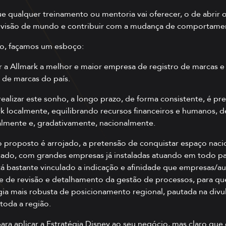
e qualquer treinamento ou mentoria vai oferecer, o de abrir 
 a visão de mundo e contribuir com a mudança de comportame
lo, façamos um esboço:
r a Allmark a melhor e maior empresa de registro de marcas e
 de marcas do país.
realizar este sonho, a longo prazo, de forma consistente, é pre
rk localmente, equilibrando recursos financeiros e humanos, d
almente e, gradativamente, nacionalmente.
o proposto é arrojado, a pretensão de conquistar espaço naci
ado, com grandes empresas já instaladas atuando em todo paí
stá bastante vinculado a indicação e afinidade que empresas/
de de revisão e detalhamento da gestão de processos, para que
ia mais robusta de posicionamento regional, pautada na div
oda a região.
para aplicar a Estratégia Disney ao seu negócio, mas claro q