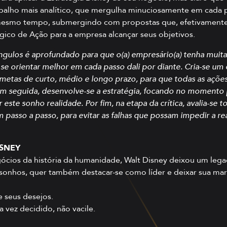
alho mais analítico, que mergulha minuciosamente em cada p
mesmo tempo, submergindo com propostas que, efetivamente, 
égico de Ação para a empresa alcançar seus objetivos.
gulos é aprofundado para que o(a) empresário(a) tenha muita
 se orientar melhor em cada passo dali por diante. Cria-se u
etas de curto, médio e longo prazo, para que todas as açõe
Em seguida, desenvolve-se a estratégia, focando no momento
r este sonho realidade. Por fim, na etapa da crítica, avalia-se 
m passo a passo, para evitar as falhas que possam impedir a r
SNEY
cios da história da humanidade, Walt Disney deixou um leg
s sonhos, quer também destacar-se como líder e deixar sua 
 seus desejos.
a vez decidido, não vacile.