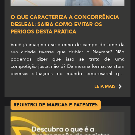
O QUE CARACTERIZA A CONCORRÊNCIA
DESLEAL: SAIBA COMO EVITAR OS
PERIGOS DESTA PRÁTICA
Você já imaginou se o meio de campo do time da
sua cidade tivesse que driblar o Neymar? Não
podemos dizer que isso se trata de uma
competição justa, não é? Da mesma forma, existem
diversas situações no mundo empresarial que
caracterizam a concorrência desleal. Neste cenário,
LEIA MAIS
existem órgãos responsáveis pelas leis que
combatem essas […]
REGISTRO DE MARCAS E PATENTES