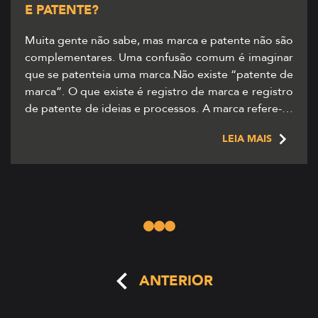
E PATENTE?
Muita gente não sabe, mas marca e patente não são
complementares. Uma confusão comum é imaginar
que se patenteia uma marca.Não existe “patente de
marca”. O que existe é registro de marca e registro
de patente de ideias e processos. A marca refere-se
a uma criação intelectual que auxilia o(a)
LEIA MAIS
empresário(a) na identificação e divulgação […]
ANTERIOR