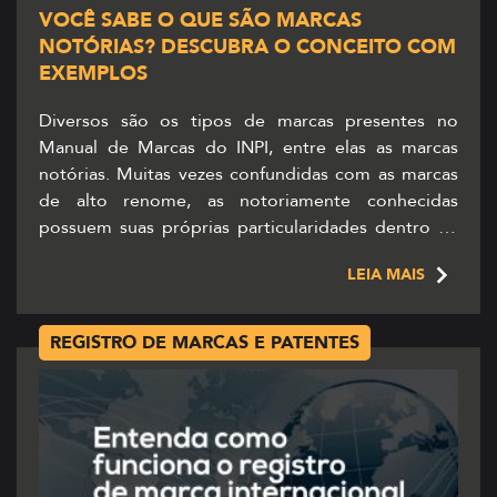
VOCÊ SABE O QUE SÃO MARCAS
NOTÓRIAS? DESCUBRA O CONCEITO COM
EXEMPLOS
Diversos são os tipos de marcas presentes no
Manual de Marcas do INPI, entre elas as marcas
notórias. Muitas vezes confundidas com as marcas
de alto renome, as notoriamente conhecidas
possuem suas próprias particularidades dentro da
lei. Pensando nisso, elaboramos esse conteúdo,
LEIA MAIS
para que você entenda o que é, quais são as marcas
notoriamente conhecidas […]
REGISTRO DE MARCAS E PATENTES