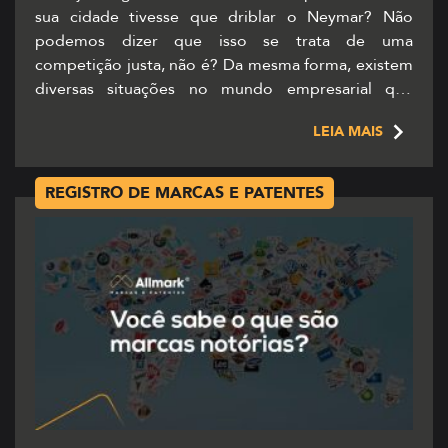
sua cidade tivesse que driblar o Neymar? Não
podemos dizer que isso se trata de uma
competição justa, não é? Da mesma forma, existem
diversas situações no mundo empresarial que
caracterizam a concorrência desleal. Neste cenário,
LEIA MAIS
existem órgãos responsáveis pelas leis que
combatem essas […]
REGISTRO DE MARCAS E PATENTES