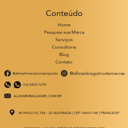
Conteúdo
Home
Pesquise sua Marca
Serviços
Consultoria
Blog
Contato
@allmarkregistrodemarcas
@allmarkmarcascomproposito
(16) 3403-1078
ALLMARK@ALLMARK.COM.BR
AV PAULO VI, 768 - JD ALVORADA | CEP 14403-148 | FRANCA/SP